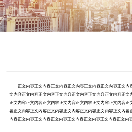
正文内容正文内容正文内容正文内容正文内容正文内容正文内
文内容正文内容正文内容正文内容正文内容正文内容正文内容正文
正文内容正文内容正文内容正文内容正文内容正文内容正文内容正
容正文内容正文内容正文内容正文内容正文内容正文内容正文内容
内容正文内容正文内容正文内容正文内容正文内容正文内容正文内