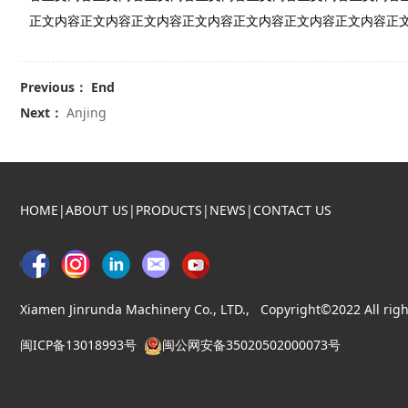
正文内容正文内容正文内容正文内容正文内容正文内容正文内容正
Previous： End
Next：
Anjing
HOME|
ABOUT US
|
PRODUCTS
|
NEWS
|
CONTACT US
Xiamen Jinrunda Machinery Co., LTD., Copyright©2022 All righ
闽ICP备13018993号
闽公网安备35020502000073号