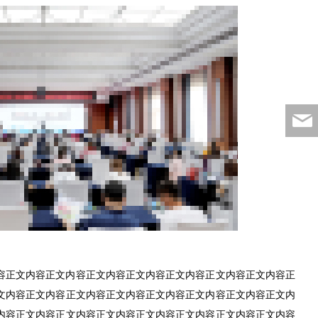
容正文内容正文内容正文内容正文内容正文内容正文内容正文内容正
文内容正文内容正文内容正文内容正文内容正文内容正文内容正文内
内容正文内容正文内容正文内容正文内容正文内容正文内容正文内容